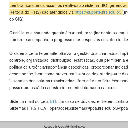
Lembramos que os assuntos relativos ao sistema SIG (gerenciad
Reitoria do IFRS) são atendidos via
https://suporte.ifrs.edu.br/
(m
do SIG)
Classifique o chamado quanto à sua natureza (incidente ou requi
número e acompanhe o progresso e as respostas dos atendente
O sistema permite permite otimizar a gestão dos chamados, impl
controle, organização, distribuição, estatísticas, que permitem 
política de urgência/importância específicas, proporcionar indica
desempenho, bem como prover um histórico de grande parte das
incidentes dos setores relacionados. Para criar um ticket/chamad
possuir um usuário cadastrado na rede interna do campus.
Sistema mantido pela
DTI
. Em caso de dúvidas, entre em conta
Sistemas IFRS-POA - operacoes.sistemas@poa.ifrs.edu.br.@poa.
Acesso à Área Administrativa