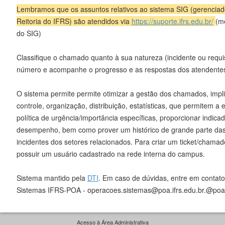
Lembramos que os assuntos relativos ao sistema SIG (gerenciad
Reitoria do IFRS) são atendidos via
https://suporte.ifrs.edu.br/
(m
do SIG)
Classifique o chamado quanto à sua natureza (incidente ou requi
número e acompanhe o progresso e as respostas dos atendente
O sistema permite permite otimizar a gestão dos chamados, impl
controle, organização, distribuição, estatísticas, que permitem 
política de urgência/importância específicas, proporcionar indica
desempenho, bem como prover um histórico de grande parte das
incidentes dos setores relacionados. Para criar um ticket/chamad
possuir um usuário cadastrado na rede interna do campus.
Sistema mantido pela
DTI
. Em caso de dúvidas, entre em conta
Sistemas IFRS-POA - operacoes.sistemas@poa.ifrs.edu.br.@poa.
Acesso à Área Administrativa